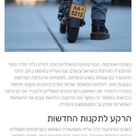
בשנים האחרונות, הקורקינטים החשמליים הפכו לחלק בלתי נפרד מנוף
התחבורה העירונית בישראל ובעולם. עם העלייה בשימוש בהם, החלו
להתעורר גם שאלות בנוגע לבטיחות, לתשתיות ולרגולציה הנדרשת.
בעקבות זאת, החליטה ממשלת ישראל לעדכן ולהכניס תקנות חדשות
במטרה להסדיר את השימוש בקורקינטים חשמליים ולהגביר את הבטיחות
בכבישים. במאמר זה נסקור את התקנות החדשות ונבחן את ההשפעות
האפשריות שלהן על המשתמשים והחברה.
הרקע לתקנות החדשות
בשנים האחרונות חלה עלייה משמעותית בשימוש בקורקינטים חשמליים
בערים הגדולות בישראל. הם הפכו לכלי תחבורה יעיל, חסכוני וידידותי