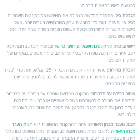
לפגיעות ראש בתאונות דרכים.
הגבלת גיל:
התקנה החדשה מגבילה את השימוש בקורקינטים חשמליים
לגיל 16 ומעלה. זאת כדי להבטיח שרק משתמשים בוגרים יותר, בעלי
כישורים מוטוריים מפותחים ויכולת לשפוט מצבים בצורה טובה יותר, יוכלו
להשתמש בהם.
רישוי וביטוח:
קורקינטים חשמליים יחויבו ברישוי
ובביטוח חובה, בדומה לכלי
רכב אחרים. התקנה נועדה להבטיח כי הרוכבים יהיו מכוסים במקרים של
תאונות ויפגעים.
הגבלת מהירות:
מהירות הקורקינטים תוגבל ל-25 קמ”ש. זאת כדי למנוע
תאונות הנובעות ממהירות מופרזת ולאפשר לרוכבים להגיב מהר יותר
למצבים מסוכנים.
איסור רכיבה על מדרכות:
התקנה החדשה אוסרת על רכיבה על מדרכות
ומחייבת את הרוכבים להשתמש בשבילי אופניים או בכבישים. התקנה
נועדה להגן על הולכי הרגל ולהקטין את מספר התאונות בהן מעורבים
הולכי רגל.
חובת מעבר מבחן תיאוריה:
אחת ההתקנות החשובות היא
חובת מעבר
מבחן תיאוריה
לרוכבי קורקינטים חשמליים. המבחן יכלול נושאים כמו כללי
התנועה, בטיחות בדרכים, והכרת התמרורים והסימנים. התקנה נועדה