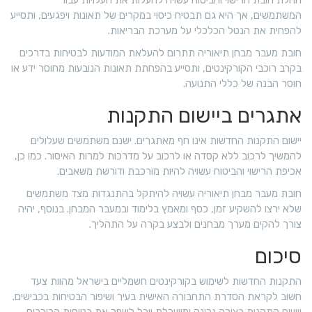
המשתמשים, אך היא גם תבטיח כיסוי במקרים של תאונות ויפגעים, ותסייע
להפחית את הנטל הכלכלי על מערכת הבריאות.
חובת מעבר מבחן תיאוריה תתרום להעלאת המודעות לבטיחות בדרכים
בקרב רוכבי הקורקינטים, ותסייע בהפחתת תאונות הנובעות מחוסר ידע או
חוסר הבנה של כללי התנועה.
אתגרים ביישום התקנות
יישום התקנות החדשות אינו חף מאתגרים. ישנם משתמשים שעלולים
להמשיך לרכוב ללא קסדה או לרכוב על מדרכות למרות האיסור. כמו כן,
אכיפת הרישוי והביטוח עשויה להיות מורכבת ודורשת משאבים.
חובת מעבר מבחן תיאוריה עשויה להיתקל בהתנגדות מצד משתמשים
שלא ירצו להשקיע זמן, כסף ומאמץ בלימוד ובמעבר המבחן. בנוסף, יהיה
צורך להקים מערך מבחנים ולבצע בקרה על התהליך.
סיכום
התקנות החדשות לשימוש בקורקינטים חשמליים בישראל מהוות צעד
חשוב לקראת הסדרת התחבורה האישית בעיר ושיפור הבטיחות בכבישים.
יישום התקנות בצורה נכונה ומושכלת יוכל לשפר את בטיחות הרוכבים