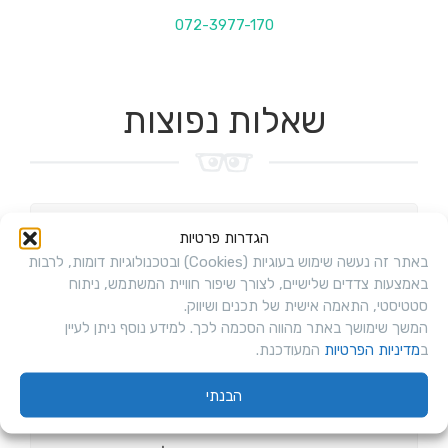
072-3977-170
שאלות נפוצות
אתם מתחייבים להצלחה שלי?
הגדרות פרטיות
באתר זה נעשה שימוש בעוגיות (Cookies) ובטכנולוגיות דומות, לרבות
אפשר לשלם גם בכרטיס דיירקט?
באמצעות צדדים שלישיים, לצורך שיפור חוויית המשתמש, ניתוח
סטטיסטי, התאמה אישית של תכנים ושיווק.
מה קורה לאחר התשלום?
המשך שימושך באתר מהווה הסכמה לכך. למידע נוסף ניתן לעיין
ב
מדיניות הפרטיות
המעודכנת.
האם הקורס מתאים גם לתאוריה
הבנתי
לטרקטור ואופנוע?