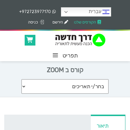
עִבְרִית
+972723977170
הקורסים שלנו
הירשם
כניסה
≡
תפריט
קורס ב ZOOM
תיאור
מה נלמד?
מרצה