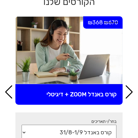
הקורסים שלנו
₪368
₪670
קורס באנדל ZOOM + דיגיטלי
בחר/י תאריכים