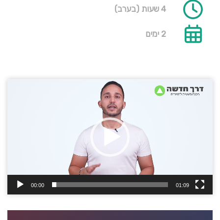
4 שעות (בערב)
2 ימים
נגן
וידאו
00:00
01:09