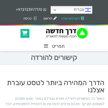
עִבְרִית
+972723977170
הקורסים שלנו
הירשם
כניסה
≡
תפריט
קישורים להורדה
הדרך המהירה ביותר לטסט עוברת
אצלנו
כאשר כל הקישורים להורדה זמינים עבורכם באתר, אתם חוסכים
לעצמכם זמן יקר. אינכם צריכים להתרוצץ או להתחיל לחפש מידע, הכל