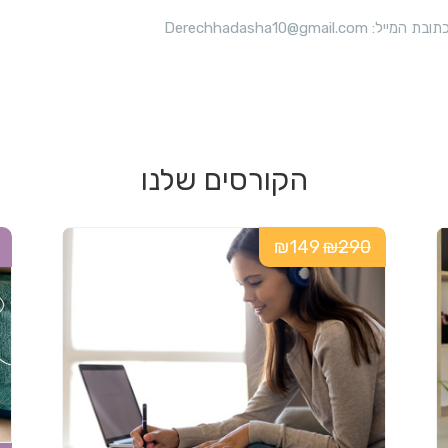
ר
Derechhadasha10@
ס
ה
כ
נ
הקורסים שלנו
ה
ל
ט
₪149
₪290
ס
ט
–
מ
ב
ח