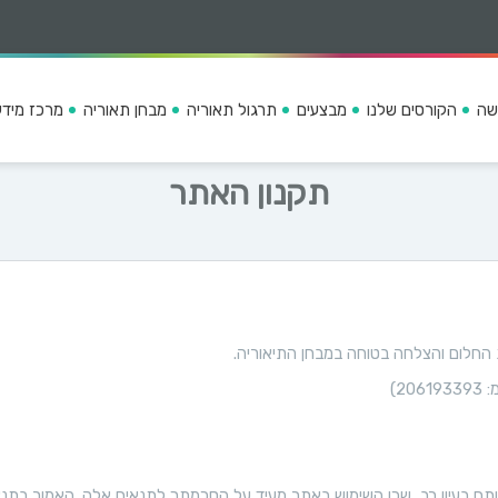
שה
הקורסים שלנו
מבצעים
תרגול תאוריה
מבחן תאוריה
מרכז מידע
תקנון האתר
ק
מ
ו
א
ר
מ
ס
ר
חלום והצלחה בטוחה במבחן התיאוריה.
2)
ד
י
י
ם
ג
מ
ם בעיון רב, שכן השימוש באתר מעיד על הסכמתך לתנאים אלה. האמור בתנאי 