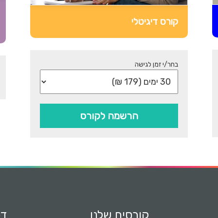
ן
קורס דיגיטלי
נ
ה
י
בחר/י זמן לגישה
ג
ה
מ
הרשמה לקורס
ע
ש
י
ט
י
קורסים שלנו
דפ
פ