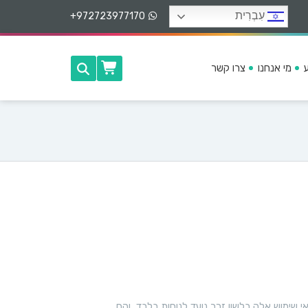
עִבְרִית
+972723977170
מי אנחנו
צרו קשר
ה
ה
צ
ל
ח
ו
ת
שימוש אלה בלשון זכר נועד לנוחות בלבד, והם