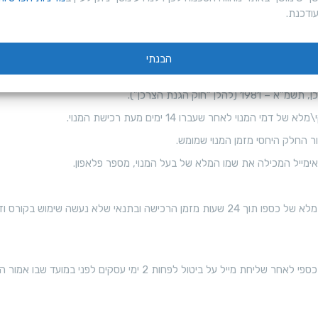
ו
ודכנת.
ר
ס
הבנתי
פ
חוק הגנת הצרכן”).
ר
נוי לאחר שעברו 14 ימים מעת רכישת המנוי.
ו
נ
ט
א
ס וזו לאחר ששלח את בקשתו להחזר למייל:
ל
י
לפחות 2 ימי עסקים לפני במועד שבו אמור השירות/הקורס להינתן.
ק
ו