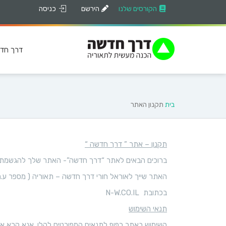
הקורסים שלנו
הירשם
כניסה
דרך חד
בית
תקנון האתר
תקנון – אתר ” דרך חדשה “
ברוכים הבאים לאתר “דרך חדשה”- האתר שלך להגשמת ה
האתר שייך לאוראל חורי דרך חדשה – תאוריה ( מספר ע.מ: 06193393
בכתובת N-W.CO.IL
תנאי השימוש
השימוש באתר כפוף לתנאים המפורטים להלן. אנא קרא אות