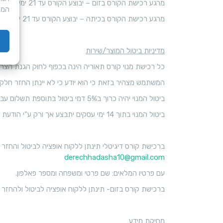
מרגע רכישת הקורס בזום – יבוצע הקורס עד 21 ימי עסקים.
המע
מרגע רכישת הקורס בכיתה – יבוצע הקורס עד 21 ימי עסקים ובכמות מינימלית של 15 נרשמים.
מדיניות ביטול המוצר/שירות
כל רכישת מנוי קורס תאוריה הינה בכפוף לחוק הגנת הצרכן, תשמ”א – 1981 (להלן “
המשתמש מצהיר בזאת כי הוא יודע כי לא יינתן החזר חלקי\מלא של דמי המ
ביטול המנוי יהיה כרוך ב5% דמי ביטול בתוספת תשלום עבור החלק היחסי מזמן המנוי שמומש.
ביטול המנוי בתוך 14 ימי עסקים יתבצע אך ורק ע”י הודעת אימייל המכילה את שמו המלא של בעל המנוי, מספר פלאפון.
ברכישת קורס דיגיטלי תינתן ללקוח אופציה לביטול והחזר מלא של כספו תוך 24 שעות מזמן הרכישה ובתנאי שלא נעשה שימוש בקור
derechhadasha10@gmail.com
עם פרטיו המלאים: שם פרטי ומשפחה ומספר פאלפון.
ברכישת קורס בזום- תינתן ללקוח אופציה לביטול ולהחזר כספי לאחר שליחת מייל על ביטול 
מחיקת מידע