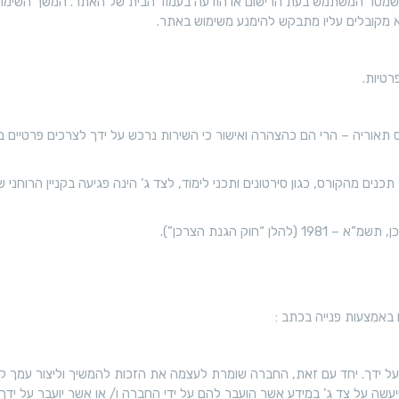
י שמסר המשתמש בעת הרישום או הודעה בעמוד הבית של האתר. המשך השימו
 מקובלים עליו מתבקש להימנע משימוש באתר.
א
ו
נ
ר
טיות.
ד
י
ל
ם
ס תאוריה – הרי הם כהצהרה ואישור כי השירות נרכש על ידך לצרכים פרטיים ב
ק
ל
ו
ה
כנים מהקורס, כגון סירטונים ותכני לימוד, לצד ג’ הינה פגיעה בקניין הרו
ר
ו
ס
ר
חוק הגנת הצרכן”).
ב
ד
Z
ה
O
 באמצעות פנייה בכתב :
O
ל ידך. יחד עם זאת, החברה שומרת לעצמה את הזכות להמשיך וליצור עמך ק
M
ה על צד ג’ במידע אשר הועבר להם על ידי החברה ו/ או אשר יועבר על ידך.