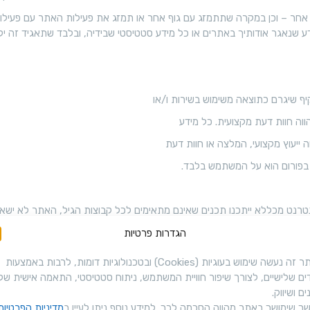
+
ר – וכן במקרה שתתמזג עם גוף אחר או תמזג את פעילות האתר עם פעילותו 
ק
שנאגר אודותיך באתרים או כל מידע סטטיסטי שבידיה, ובלבד שתאגיד זה יקבל
ו
ר
ס
יף שיגרם כתוצאה משימוש בשירות ו/או
ד
ווה חוות דעת מקצועית. כל מידע
י
וה ייעוץ מקצועי, המלצה או חוות דעת
ג
 בפורום הוא על המשתמש בלבד.
י
ט
רנט מכללא ייתכנו תכנים שאינם מתאימים לכל קבוצות הגיל, האתר לא ישא
ל
הגדרות פרטיות
י
באתר זה נעשה שימוש בעוגיות (Cookies) ובטכנולוגיות דומות, לרבות באמצעות
ים שלישיים, לצורך שיפור חוויית המשתמש, ניתוח סטטיסטי, התאמה אישית של
י לתקופת הרכישה הרלוונטית.
ק
ם ושיווק.
ך שימושך באתר מהווה הסכמה לכך. למידע נוסף ניתן לעיין ב
מדיניות הפרטיות