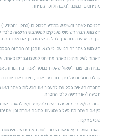
מתייחסים, כמובן, לנקבה ולזכר גם יחד.
הכניסה לאתר והשימוש במידע הכלול בו (להלן: “המידע”
השימוש. תנאי השימוש מעניקים למשתמש הרשאה בלבד להשת
הנך מביע את הסכמתך לכל תנאי התקנון. אם אחד מהתנאים
השימוש באתר זה הנו על-פי תנאי תקנון זה המהווה הסכם
האמור לעיל והתוכן באתר מתייחס לנשים וגברים כאחד, אך
במידה וברצונך לשאול שאלות בנוגע לאמור בתקנון זה, אנא פנה אלינו באמצ
קבלת החלטה על סמך המידע כאמור, הינה באחריותה הבל
החברה רשאית בכל עת להעביר את הבעלות באתר ו/או את
תביעה ו/או דרישה כלפי החברה.
החברה ו/או מי מטעמה רשאים להעתיק ו/או להעביר את ה
בין אם האתר מתופעל באמצעות כתובת אחרת ובין אם ית
שינוי בתקנון :
האתר שומר לעצמו את הזכות לשנות את תנאי השימוש בכ