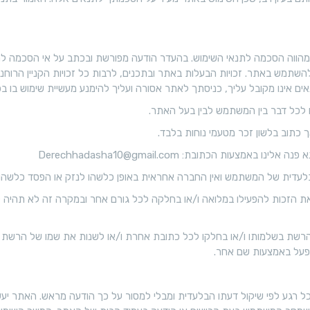
י
י
ט
ל
ל
) מהווה הסכמה לתנאי השימוש. בהעדר הודעה מפורשת ובכתב על אי הסכמה ל
ו
י
מש באתר. זכויות הבעלות באתר ובתכנים, לרבות כל זכויות הקניין הרוחני
ן
 אינו מקובל עליך, כניסתך לאתר אסורה ועליך להימנע מעשיית שימוש בו בכ
ק
מ
 לכל דבר בין המשתמש לבין בעל האתר.
ו
ו
 כתוב בלשון זכר מטעמי נוחות בלבד.
ר
ש
עות הכתובת: Derechhadasha10@gmail.com
ס
ג
עדית של המשתמש ואין החברה אחראית באופן כלשהו לנזק או הפסד כלשהו
ב
י
 הזכות להפעילו במלואה ו/או בחלקה לכל גורם אחר ובמקרה זה לא תהיה ל
ז
ם
רשת בשלמותו ו/או בחלקו לכל כתובת אחרת ו/או לשנות את שמו של הרשת ו/א
ו
ופעל באמצעות שם אחר.
ק
ם
י
ל רגע לפי שיקול דעתו הבלעדית ומבלי למסור על כך הודעה מראש. האתר י
ב
ש