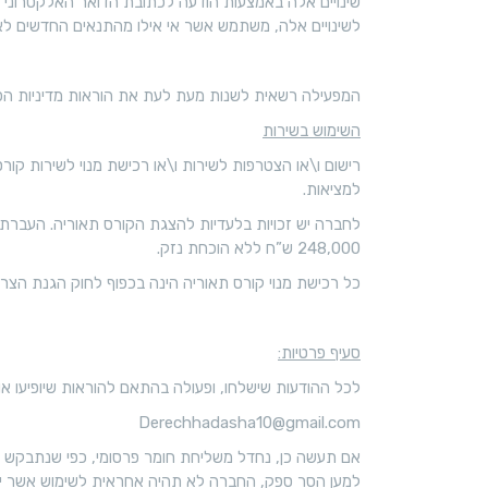
שינויים אלה באמצעות הודעה לכתובת הדואר האלקטרונ
לשינויים אלה, משתמש אשר אי אילו מהתנאים החדשים לא
המפעילה רשאית לשנות מעת לעת את הוראות מדיניות הפר
השימוש בשירות
רישום ו\או הצטרפות לשירות ו\או רכישת מנוי לשירות קור
למציאות.
לחברה יש זכויות בלעדיות להצגת הקורס תאוריה. העברת ת
248,000 ש”ח ללא הוכחת נזק.
כל רכישת מנוי קורס תאוריה הינה בכפוף לחוק הגנת הצרכן, תשמ”א – 1981 (להלן “
סעיף פרטיות:
לכל ההודעות שישלחו, ופעולה בהתאם להוראות שיופיעו או
Derechhadasha10@gmail.com
אם תעשה כן, נחדל משליחת חומר פרסומי, כפי שנתבקש ע
למען הסר ספק, החברה לא תהיה אחראית לשימוש אשר ייעש