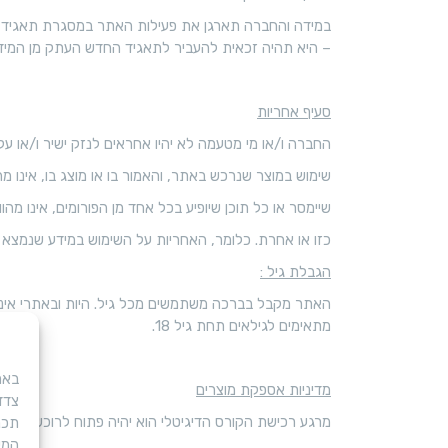
במידה והחברה תארגן את פעילות האתר במסגרת תאגיד אח
– היא תהיה זכאית להעביר לתאגיד החדש העתק מן המידע 
סעיף אחריות
החברה ו/או מי מטעמה לא יהיו אחראים לנזק ישיר ו/או עק
שימוש במוצר שנרכש באתר, והאמור בו או מוצג בו, אינו מה
שיימסר או כל תוכן שיופיע בכל אחד מן הפורומים, אינו מהו
כזו או אחרת. כלומר, האחריות על השימוש במידע שנמצא
הגבלת גיל :
האתר מקבל בברכה משתמשים מכל גיל. היות ובאתרי אינט
מתאימים לגילאים תחת גיל 18.
מדיניות אספקת מוצרים
צדד
מרגע רכישת הקורס הדיגיטלי הוא יהיה פתוח לרוכש במייד
תכני
המש