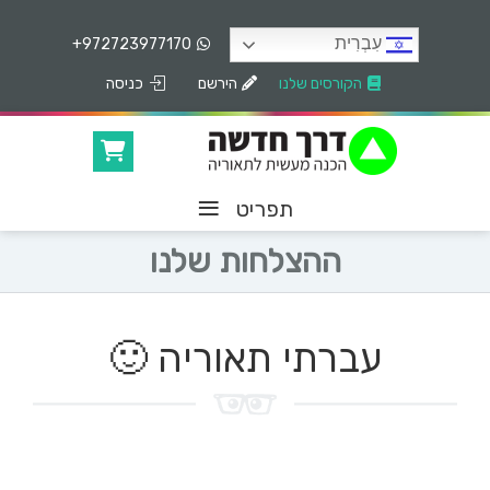
עִבְרִית
+972723977170
הקורסים שלנו
הירשם
כניסה
≡
תפריט
ההצלחות שלנו
עברתי תאוריה 🙂