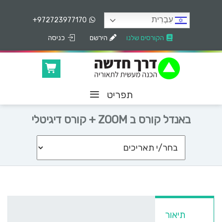
עִבְרִית
+972723977170
הקורסים שלנו
הירשם
כניסה
≡
תפריט
באנדל קורס ב ZOOM + קורס דיגיטלי
תיאור
מה נלמד?
מרצה