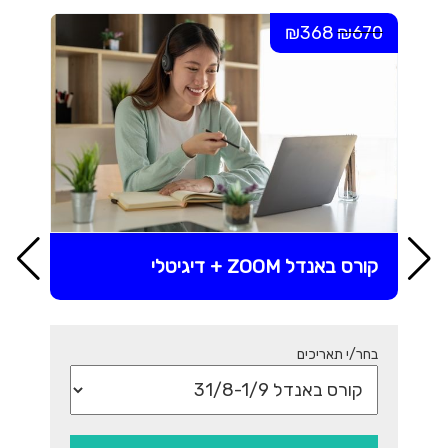
₪368
₪670
קורס באנדל ZOOM + דיגיטלי
בחר/י תאריכים