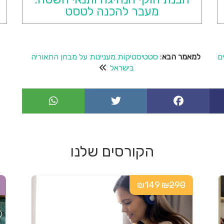
ר
מעבר להכנה לטסט
ס
ה
כ
ם
למאמר הבא
:
סטטיסטיקות מעניינות על מבחן התאוריה
בישראל
נ
ה
ל
ט
ס
הקורסים שלנו
ט
–
₪149
₪290
מ
ב
ח