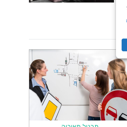
רך
שראל.
תרגול תאוריה