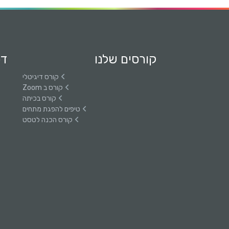
י
ם
ל
קורסים שלנו
דפ
ה
קורס דיגיטלי
פ
קורס ב Zoom
ג
קורס בכיתה
טיפים להפגת מתחים
ת
קורס הכנה לטסט
מ
ת
ח
י
ם