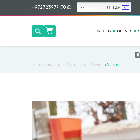
עִבְרִית
+972723977170
מי אנחנו
צרו קשר
ם
בית
>
בלוג
>
שאלות ותשובות על מניעת תאונות דרכים
ה
ה
צ
ל
ח
ו
ת