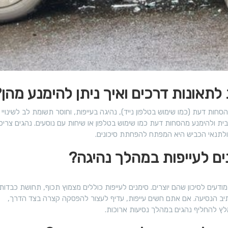
א
ו
נ
ר
ד
י
ל
ם
ק
ל
ו
ה
ות דעת (כמו שימוש בטלפון נייד), נהיגה בעייפות, וחוסר תשומת לב לשינויי מ
ר
ו
ת ולהימנע מהסחות דעת כמו שימוש בטלפון או שיחות עם נוסעים. נהגים צריכי
ס
ר
 ולתנאי הכביש היא המפתח להפחתת סיכונים.
ב
ד
Z
ה
O
מודעים לסיכון שהם יוצרים. סימנים לעייפות כוללים מצמוץ תכוף, תחושת כבדות
O
מנתיב הנסיעה. אם אתם חשים עייפות, עדיף לעצור להפסקה קצרה בצד הדרך,
ץ להחליף נהגים במהלך נסיעות ארוכות.
M