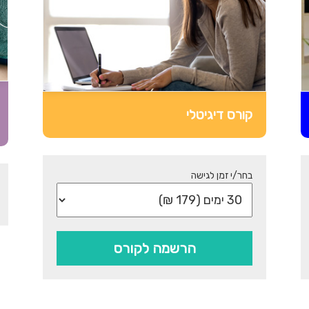
ן
נ
ה
י
ג
קורס דיגיטלי
ה
מ
ע
בחר/י זמן לגישה
ש
י
הרשמה לקורס
ט
י
פ