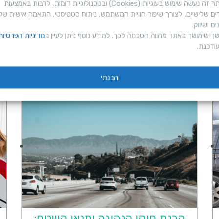
באתר זה נעשה שימוש בעוגיות (Cookies) ובטכנולוגיות דומות, לרבות באמצעות
ו
מולטורים יכולים לעזור לנהגים חדשים להתמודד עם מצבי חירום. כמו כן, יש צו
ים שלישיים, לצורך שיפור חוויית המשתמש, ניתוח סטטיסטי, התאמה אישית של
ר
ם. רק באמצעות חינוך והשקעה במודעות ניתן יהיה לשנות את תרבות הנהיגה בי
ם ושיווק.
ך שימושך באתר מהווה הסכמה לכך. למידע נוסף ניתן לעיין ב
מדיניות הפרטיות
ס
ודכנת.
פ
ר
הבנתי
ו
נ
ט
א
ל
י
ק
ו
הבנת חוקי הנהיגה ותנאי השטח: