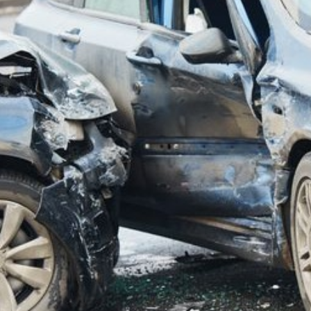
י
י
ט
ל
ל
ו
י
ן
ק
מ
ו
ו
ר
ש
ס
ג
ב
י
ז
ם
ו
ק
ם
י
ב
ש