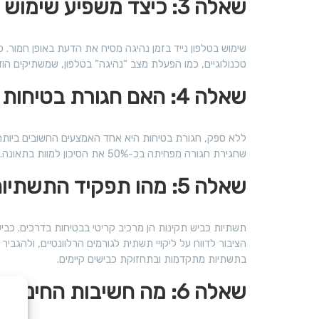
שאלה 3: כיצד משפיע שימוש בטלפון נייד על תאונות דרכים?
שימוש בטלפון נייד בזמן נהיגה מסיח את הדעת באופן חמור.
טכנולוגיים, כמו הפעלת מצב “נהיגה” בטלפון, שמשתיקים הוד
שאלה 4: האם חגורת בטיחות באמת מצילה חיים?
ללא ספק, חגורת בטיחות היא אחד האמצעים החשובים ביותר ל
שחגירת חגורה מפחיתה בכ-50% את הסיכון למוות בתאונה. חשוב לוודא שכל נוסעי הרכב, כולל ילדים, חוגרים חגורת בטיחות או משתמשים בכיסאות בטיחות מתאימים.
שאלה 5: מהו תפקיד התשתיות במניעת תאונות?
תשתיות כביש תקינות הן מרכיב קריטי בבטיחות בדרכים. כביש
הציבור לדווח על ליקויי תשתית לגורמים הרלוונטיים, ולהגבי
בתשתיות מתקדמות ובתחזוקת כבישים קיימים.
שאלה 6: מה חשיבות החינוך לנהיגה בטוחה?