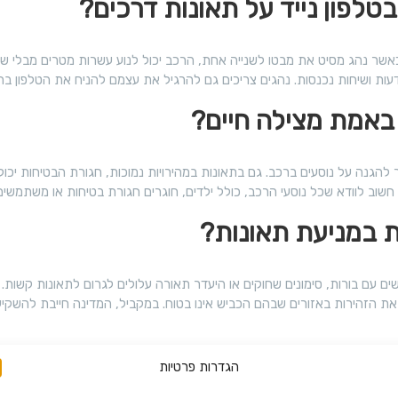
+
ק
 כאשר נהג מסיט את מבטו לשנייה אחת, הרכב יכול לנוע עשרות מטרים מבלי ש
ו
עות ושיחות נכנסות. נהגים צריכים גם להרגיל את עצמם להניח את הטלפון בתא
ר
ס
ד
הגנה על נוסעים ברכב. גם בתאונות במהירויות נמוכות, חגורת הבטיחות יכולה
י
ג
י
ט
ים עם בורות, סימונים שחוקים או היעדר תאורה עלולים לגרום לתאונות קשות. 
ל
ר את הזהירות באזורים שבהם הכביש אינו בטוח. במקביל, המדינה חייבת להשקיע
י
הגדרות פרטיות
ק