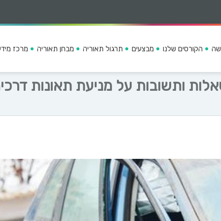
שה
הקורסים שלנו
מבצעים
תרגול תאוריה
מבחן תאוריה
מרכז מידע
לות ותשובות על מניעת תאונות דרכי
ק
מ
ו
א
ר
מ
ס
ר
ד
י
י
ם
ג
מ