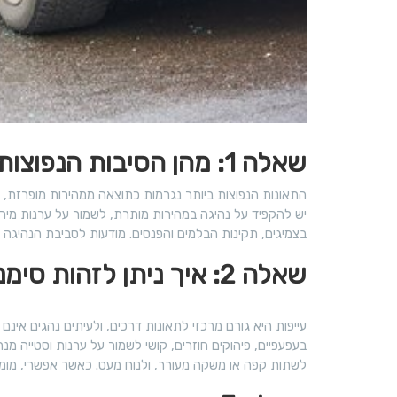
שאלה 1: מהן הסיבות הנפוצות לתאונות דרכים ואיך ניתן להימנע מהן?
התאונות הנפוצות ביותר נגרמות כתוצאה ממהירות מופרזת, הסח
יש להקפיד על נהיגה במהירות מותרת, לשמור על ערנות מירבי
בצמיגים, תקינות הבלמים והפנסים. מודעות לסביבת הנהיגה
שאלה 2: איך ניתן לזהות סימנים לעייפות במהלך נהיגה?
עייפות היא גורם מרכזי לתאונות דרכים, ולעיתים נהגים אינם 
בעפעפיים, פיהוקים חוזרים, קושי לשמור על ערנות וסטייה 
לשתות קפה או משקה מעורר, ולנוח מעט. כאשר אפשרי, מומל