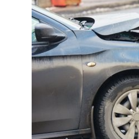
ש
ל
נ
ו