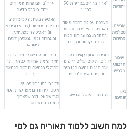
“אזור מגורים במהירות 30
ארה”ב, עם פחות תמרורים
ייחודיות
קמ”ש”.
ייחודיים לכל מדינה.
האכיפה משתנה לפי מדינה;
מערכת אכיפה רחבה מאוד
אכיפה
במדינות מסוימות (כמו איטליה או
באמצעות מצלמות מהירות
ומצלמות
יוון) האכיפה רופפת יותר,
ורמזורים, גם עבירות קלות
מהירות
ובאחרות (כמו אנגליה) דומה
גוררות קנסות ונקודות.
לישראל.
נהגים ממגוון רקעים: צעירים,
במדינות עם אוכלוסייה יציבה
שילוב
חיילים, ותיקים ועולים חדשים –
יותר קיימת אחידות גבוהה יותר
תרבותי
יוצר תרבות נהיגה תזזיתית
בהרגלי הנהיגה ותרבות הנהיגה
בכביש
ולעיתים אימפולסיבית.
רגועה יותר.
מדינות כמו בריטניה, יפן,
אוסטרליה ודרום אפריקה נוהגות
כיוון
נהיגה בצד ימין של הכביש.
בצד שמאל, דבר שמצריך
הנהיגה
הסתגלות מחדש.
למה חשוב ללמוד תאוריה גם למי