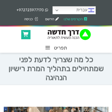
עִבְרִית
+972723977170
הקורסים שלנו
הירשם
כניסה
≡
תפריט
כל מה שצריך לדעת לפני
שמתחילים בתהליך המרת רישיון
הנהיגה