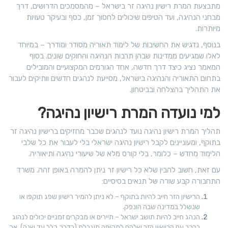
מתבצעת המרת רישיון נהיגה זר בישראל – מהמסמכים הדרושים, דרך
מבחני הנהיגה, ועד הטיפים שיכולים לחסוך זמן, כסף ובעיקר טעויות
מיותרות.
בנוסף, נדגיש את החשיבות של לימוד תאוריה מסודר ומודרך – במיוחד
לאלו שמגיעים ממדינות שבהן תרבות הנהיגה והחוקים שונים. בסוף
המאמר נציג כיצד דרך חדשה, אחד הגורמים המקצועיים והמובילים
בתחום התאוריה והנהיגה בישראל, מסייעת לנהגים חדשים וותיקים לעבור
את התהליך בהצלחה ובביטחון.
למי נועדה המרת רישיון נהיגה?
תהליך המרת רישיון נהיגה נועד לנהגים שכבר מחזיקים ברישיון נהיגה זר
בתוקף, ומעוניינים לקבל רישיון נהיגה ישראלי בלי לעבור את כל שלבי
הלימוד מחדש – כלומר, בלי קורס מלא של שיעורי נהיגה ותיאוריה.
עם זאת, חשוב להבין שלא כל רישיון זר ניתן להמרה באופן זהה. משרד
התחבורה קבע שורה של תנאים בסיסיים:
הרישיון הזר חייב להיות בתוקף – לא ניתן להמיר רישיון שפג תוקפו או
שנשלל במדינה שבה הונפק.
הנהג חייב להיות תושב ישראל – תיירים או מבקרים זמניים יכולים לנהוג
ברכב עם הרישיון הזר שלהם לתקופה מוגבלת (בדרך כלל עד שנה), אך