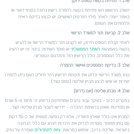
שלב 1: פתיחת בקשה (טופס ירוק)
השלב הראשון הוא פתיחת בקשה להמרת רישיון נהיגה בסניף דואר או
באתר ייעודי. לאחר מילוי הפרטים האישיים, יש לבצע בדיקת ראייה
ולהחתים את הטופס.
שלב 2: קביעת תור למשרד הרישוי
לאחר קבלת הטופס הירוק, יש לקבוע תור למשרד הרישוי או להגיש
בקשה באמצעות
האתר הממשלתי
או מוקד השירות. בתור זה יש להציג
את כלל המסמכים, כולל הרישיון הזר והתרגום הנוטריוני.
שלב 3: בדיקת המסמכים ואישור ההמרה
נציג משרד הרישוי יבדוק את תקינות הרישיון הזר ויחליט האם ניתן להמירו
ישירות או שיש לבצע מבחן שליטה (טסט קצר).
שלב 4: מבחן שליטה (אם נדרש)
במקרים רבים – בעיקר עבור נהגים שמחזיקים ברישיון זר פחות מ-5 שנים
או ממדינות שאינן ברשימת ההכרה – יידרשו לעבור מבחן שליטה קצר.
המבחן אינו כולל שאלון תאוריה, אלא רק נסיעה מעשית של כ-15 דקות
עם בוחן מוסמך. מטרתו לבדוק את היכרות הנהג עם כללי הנהיגה
בישראל, שליטה ברכב, שימוש במראות,
ציות לתמרורים
ושמירה על נתיב.