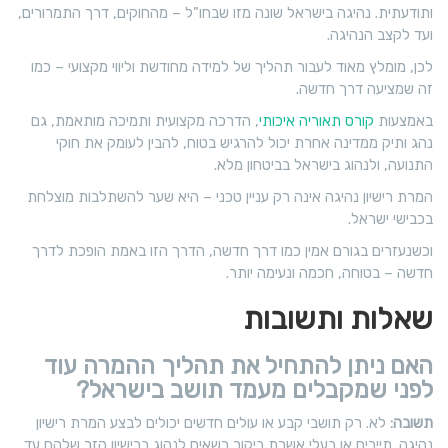
ותודעתית. נהיגה בישראל שונה מזו שבחו”ל – מהחוקים, דרך התמרורים,
ועד לקצב הנהיגה.
לכן, מומלץ מאוד לעבור תהליך של למידה מחודשת וליווי מקצועי – כמו
זה שמציעה דרך חדשה.
באמצעות
קורס תאוריה איכותי
, הדרכה מקצועית ותמיכה מותאמת, גם
נהג ותיק ממדינה אחרת יכול להרגיש בטוח, להבין לעומק את חוקי
התנועה, ולנהוג בישראל בביטחון מלא.
המרת רישיון נהיגה אינה רק עניין טכני – היא שער להשתלבות מוצלחת
בכבישי ישראל.
וכשנעזרים בגורם אמין כמו דרך חדשה, הדרך הזו באמת הופכת לדרך
חדשה – בטוחה, חכמה ונעימה יותר.
שאלות ותשובות
האם ניתן להתחיל את תהליך ההמרה עוד
לפני שמקבלים מעמד תושב בישראל?
תשובה:
לא. רק תושבי קבע או עולים חדשים יכולים לבצע המרת רישיון
נהיגה. תיירים או בעלי אשרת ביקור רשאים לנהוג ברישיון הזר שלהם עד