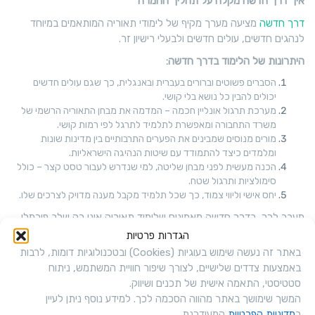
איך דרך חדשה מקלה על תהליך ההמרה
דרך חדשה
מציעה מערך מקיף של לימודי תאוריה המותאמים במיוחד
לנהגים חדשים, עולים חדשים ולבעלי רישיון זר.
היתרונות של הלימוד בדרך חדשה:
הסברים פשוטים וברורים בעברית ובאנגלית, כך שגם עולים חדשים
יכולים להבין כל נושא בלי קושי.
מערכת תרגול אונליין חכמה – המדמה את מבחן התאוריה הרשמי של
משרד התחבורה ומאפשרת לתלמיד לתרגל לפי רמות קושי.
מורים מנוסים שמבינים את הפערים התרבותיים בין מדינות שונות
ומלמדים כיצד להתמודד עם שיטות הנהיגה הישראליות.
הכנה מעשית לפני מבחן שליטה, למי שנדרש לעבור טסט קצר – כולל
סימולציות ותרגול שטח.
יחס אישי וליווי צמוד, כך שכל תלמיד מקבל מענה מדויק לצרכים שלו.
מעבר לכך, בדרך חדשה מאמינים שלימוד תאוריה אינו רק שלב פורמלי,
אלא דרך לבנות ביטחון עצמי על הכביש.
הגדרות פרטיות
באתר זה נעשה שימוש בעוגיות (Cookies) ובטכנולוגיות דומות, לרבות
נהגים שעוברים תהליך מסודר ומודרך משתלבים מהר יותר במערכת
באמצעות צדדים שלישיים, לצורך שיפור חוויית המשתמש, ניתוח
התחבורה הישראלית, מבינים את השפה המקומית, ומצליחים לנהוג
סטטיסטי, התאמה אישית של תכנים ושיווק.
בבטחה ובאחריות.
המשך שימושך באתר מהווה הסכמה לכך. למידע נוסף ניתן לעיין
ב
מדיניות הפרטיות
המעודכנת.