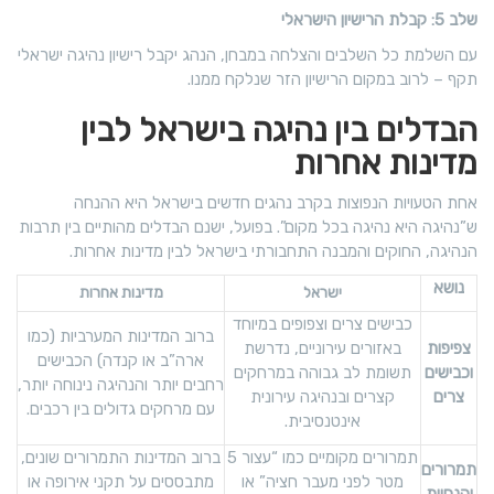
שלב 5: קבלת הרישיון הישראלי
עם השלמת כל השלבים והצלחה במבחן, הנהג יקבל רישיון נהיגה ישראלי
תקף – לרוב במקום הרישיון הזר שנלקח ממנו.
הבדלים בין נהיגה בישראל לבין
מדינות אחרות
אחת הטעויות הנפוצות בקרב נהגים חדשים בישראל היא ההנחה
ש”נהיגה היא נהיגה בכל מקום”. בפועל, ישנם הבדלים מהותיים בין תרבות
הנהיגה, החוקים והמבנה התחבורתי בישראל לבין מדינות אחרות.
נושא
ישראל
מדינות אחרות
כבישים צרים וצפופים במיוחד
ברוב המדינות המערביות (כמו
צפיפות
באזורים עירוניים, נדרשת
ארה”ב או קנדה) הכבישים
וכבישים
תשומת לב גבוהה במרחקים
רחבים יותר והנהיגה נינוחה יותר,
צרים
קצרים ובנהיגה עירונית
עם מרחקים גדולים בין רכבים.
אינטנסיבית.
תמרורים מקומיים כמו “עצור 5
ברוב המדינות התמרורים שונים,
תמרורים
מטר לפני מעבר חציה” או
מתבססים על תקני אירופה או
והנחיות