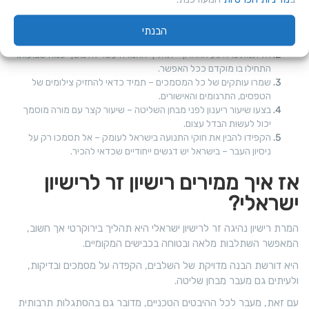
טיפים חשובים לפני שמתחילים
בדקו מראש אם מדינת הרישיון שלכם מוכרת בישראל – רשימה
הבנתי
מעודכנת נמצאת באתר משרד התחבורה.
אל תמתינו לרגע האחרון – תהליך ההמרה עשוי להימשך כמה שבועות.
התחילו בו מוקדם ככל האפשר.
שמרו עותקים של כל המסמכים – תמיד כדאי להחזיק צילומים של
הטפסים, התרגומים והאישורים.
בצעו שיעור ריענון לפני מבחן השליטה – שיעור קצר עם מורה מוסמך
יכול לעשות הבדל עצום.
הקפידו להבין את חוקי התנועה בישראל לעומק – אל תסמכו רק על
ניסיון העבר – בישראל יש דגשים ייחודיים שכדאי להכיר.
אז איך ממירים רישיון זר לרישיון
ישראלי?
המרת רישיון נהיגה זר לרישיון ישראלי היא תהליך בירוקרטי אך חשוב,
המאפשר השתלבות מלאה ובטוחה בכבישים המקומיים.
היא דורשת הבנה מדויקת של השלבים, הקפדה על מסמכים ובדיקות,
ולעיתים גם מעבר מבחן שליטה.
עם זאת, מעבר לכל ההיבטים הטכניים, מדובר גם בהסתגלות תרבותית