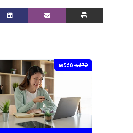
₪368
₪670