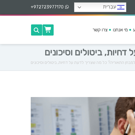
עִבְרִית
+972723977170
מי אנחנו
צרו קשר
חיות, ביטולים וסיכונים
מבחן התאוריה? כל מה שצריך לדעת על דחיות, ביטולים וסיכונים
ה
ה
צ
ל
ח
ו
ת