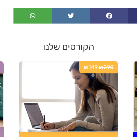
ן
נ
ה
י
הקורסים שלנו
ג
ה
₪149
₪290
מ
ע
ש
י
ט
י
פ