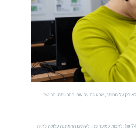
ש
ל
נ
ו
 לא רק על החומר, אלא גם על אופן ההרשמה, הביטול
במידה שנרשמתם למבחן ולא הגעתם, המבחן נחשב כאילו נכשלתם. לא תקבלו החזר על האגרה, תצטרכו להירשם מחדש, לשלם שוב (כ־74 ₪) ולחכות למועד פנוי. לעיתים ההמתנה עלולה להיות