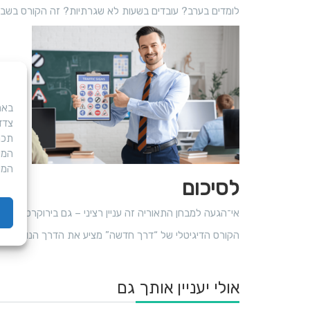
לומדים בערב? עובדים בשעות לא שגרתיות? זה הקורס בשביל
צדד
תכני
המש
המע
לסיכום
אי־הגעה למבחן התאוריה זה עניין רציני – גם בירוקרטית וגם
הקורס הדיגיטלי של “דרך חדשה” מציע את הדרך הנוחה, הגמ
אולי יעניין אותך גם