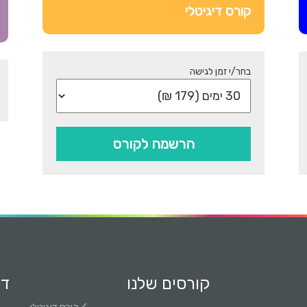
קורס דיגיטלי
י
ם
ל
בחר/י זמן לגישה
ה
פ
ג
הרשמה לקורס
ת
מ
ת
ח
י
ם
קורסים שלנו
דפ