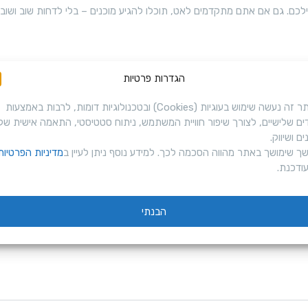
ו
כם. גם אם אתם מתקדמים לאט, תוכלו להגיע מוכנים – בלי לדחות שוב ושוב.
ר
ס
פ
הגדרות פרטיות
ר
באתר זה נעשה שימוש בעוגיות (Cookies) ובטכנולוגיות דומות, לרבות באמצעות
ו
ים שלישיים, לצורך שיפור חוויית המשתמש, ניתוח סטטיסטי, התאמה אישית של
ם ושיווק.
נ
ך שימושך באתר מהווה הסכמה לכך. למידע נוסף ניתן לעיין ב
מדיניות הפרטיות
ט
ודכנת.
א
ל
הבנתי
 כלכלית. כדי להימנע מהפתעות: תכננו מראש, סמנו ביומן, ודאגו להכנה איכותי
י
ישה והיעילה להגיע למבחן בטוחים בעצמכם – ולעבור אותו בהצלחה, בפעם ה
ק
ו