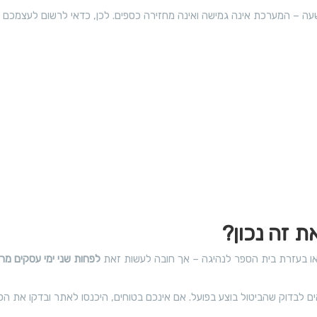
עה – המערכת אינה גמישה ואינה מחזירה כספים. לכן, כדאי לרשום לעצמכם את
א
ו
נ
ר
ד
י
ל
ם
ק
ל
ו
ה
ר
ו
ס
ר
ב
ד
ת זה נכון?
Z
ה
O
ו בעזרת בית הספר לנהיגה – אך חובה לעשות זאת
לפחות שני ימי עסקים מר
O
 לבדוק שהביטול בוצע בפועל. אם אינכם בטוחים, היכנסו לאתר ובדקו את הס
M