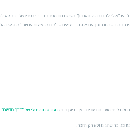
+
ק
, או “אולי ילמדו ברגע האחרון”. הגישה הזו מסוכנת – כי בסופו של דבר לא לומ
ו
וכנים – דחו בזמן. אם אתם כן ניגשים – למדו מראש וודאו שכל התנאים הלוג
ר
ס
ד
י
ג
י
ט
ל
י
לה לפני מועד התאוריה. כאן בדיוק נכנס
הקורס הדיגיטלי של
“דרך חדשה”
:
ק
מתוכנן כך שתבינו ולא רק תזכרו.