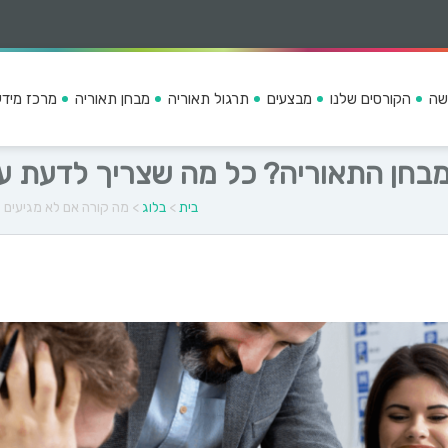
שה
הקורסים שלנו
מבצעים
תרגול תאוריה
מבחן תאוריה
מרכז מידע
בחן התאוריה? כל מה שצריך לדעת על ד
בית
>
בלוג
>
מה קורה אם לא מגיעים ל
ק
מ
ו
א
ר
מ
ס
ר
ד
י
י
ם
ג
מ